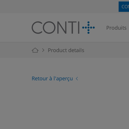
Skip to main navigation
Skip to main content
Skip to page footer
CO
Produits
You are here:
Product details
Retour à l'aperçu