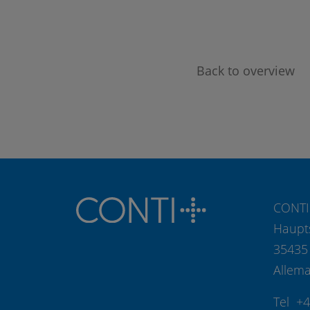
Back to overview
CONTI
Haupt
35435
Allem
Tel +