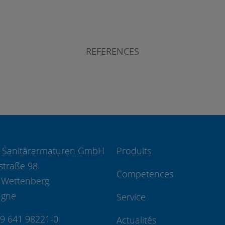
REFERENCES
 Sanitärarmaturen GmbH
Produits
straße 98
Competences
 Wettenberg
agne
Service
49 641 98221-0
Actualités