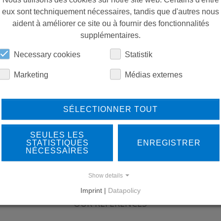
eux sont techniquement nécessaires, tandis que d'autres nous
aident à améliorer ce site ou à fournir des fonctionnalités
supplémentaires.
Necessary cookies
Statistik
Marketing
Médias externes
SÉLECTIONNER TOUT
SEULES LES
STATISTIQUES
ENREGISTRER
NÉCESSAIRES
Show details
LEARN MORE ABOUT
DO
Imprint |
Datapolicy
OUR REFERENCES