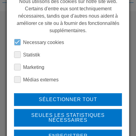
Nous utilisons des cookies sur notre site web.
Certains d'entre eux sont techniquement
nécessaires, tandis que d'autres nous aident à
améliorer ce site ou à fournir des fonctionnalités
supplémentaires.
WANT TO SEE
MORE PRODUCTS?
Necessary cookies
Statistik
Marketing
Médias externes
Back to overview
SÉLECTIONNER TOUT
LEARN MORE ABOUT
SEULES LES STATISTIQUES
NÉCESSAIRES
OUR REFERENCES
ENREGISTRER