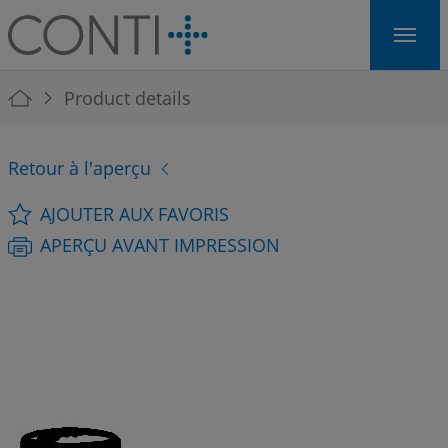
Skip to main navigation
Skip to main content
Skip to page footer
You are here:
Product details
Retour à l'aperçu
AJOUTER AUX FAVORIS
APERÇU AVANT IMPRESSION