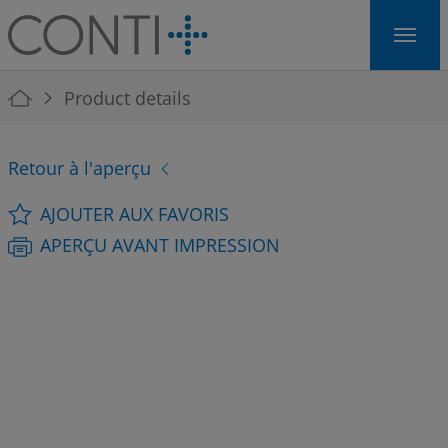
Skip to main navigation
Skip to main content
Skip to page footer
You are here:
Product details
Retour à l'aperçu
AJOUTER AUX FAVORIS
APERÇU AVANT IMPRESSION