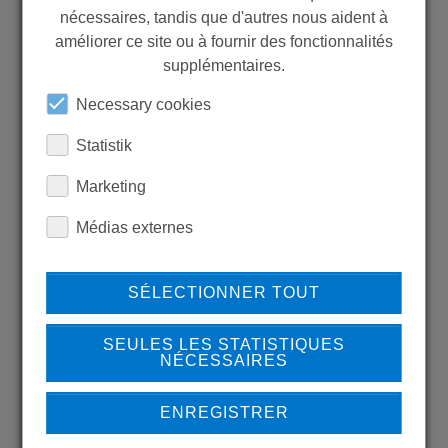
nécessaires, tandis que d'autres nous aident à
WANT TO SEE
améliorer ce site ou à fournir des fonctionnalités
MORE PRODUCTS?
supplémentaires.
Necessary cookies
Statistik
Marketing
Back to overview
Médias externes
SÉLECTIONNER TOUT
LEARN MORE ABOUT
OUR REFERENCES
SEULES LES STATISTIQUES
NÉCESSAIRES
ENREGISTRER