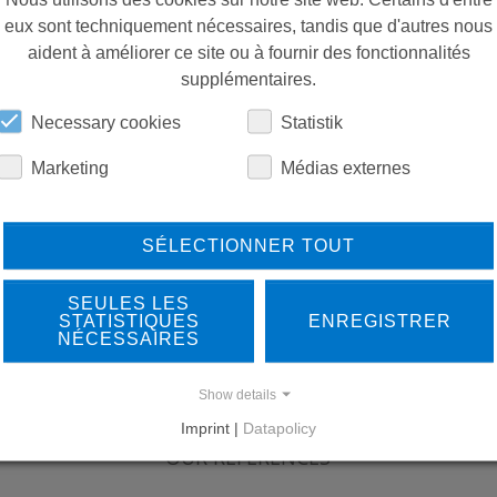
eux sont techniquement nécessaires, tandis que d'autres nous
aident à améliorer ce site ou à fournir des fonctionnalités
supplémentaires.
Necessary cookies
Statistik
Marketing
Médias externes
SÉLECTIONNER TOUT
SEULES LES
STATISTIQUES
ENREGISTRER
NÉCESSAIRES
Show details
LEARN MORE ABOUT
DO
Imprint |
Datapolicy
OUR REFERENCES