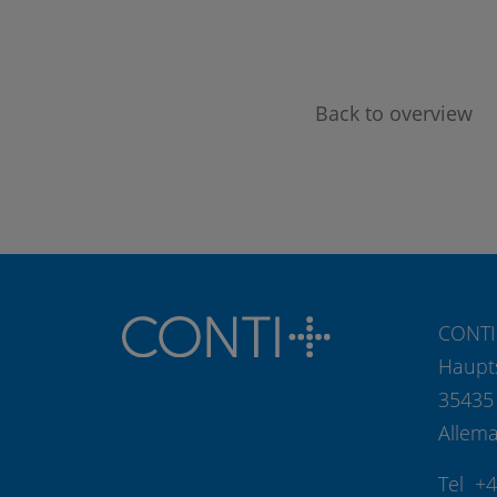
Back to overview
CONTI
Haupt
35435
Allem
Tel +