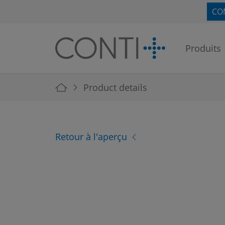
Skip to main navigation
Skip to main content
Skip to page footer
CO
Produits
You are here:
Product details
Retour à l'aperçu