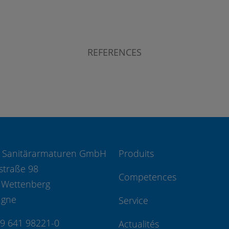
REFERENCES
 Sanitärarmaturen GmbH
Produits
straße 98
Competences
 Wettenberg
agne
Service
49 641 98221-0
Actualités