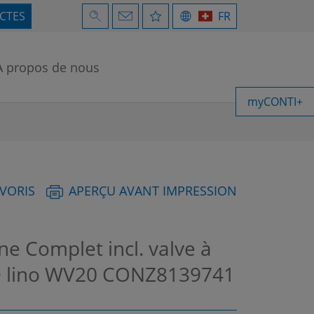
ECTES
FR
À propos de nous
myCONTI+
AVORIS
APERÇU AVANT IMPRESSION
e Complet incl. valve à
+ lino WV20
CONZ8139741