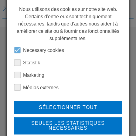
TÉLÉCHARGEMENTS
Nous utilisons des cookies sur notre site web.
Certains d'entre eux sont techniquement
nécessaires, tandis que d'autres nous aident à
améliorer ce site ou à fournir des fonctionnalités
supplémentaires.
WANT TO SEE
Necessary cookies
MORE PRODUCTS?
Statistik
Marketing
Médias externes
Back to overview
SÉLECTIONNER TOUT
SEULES LES STATISTIQUES
LEARN MORE ABOUT
NÉCESSAIRES