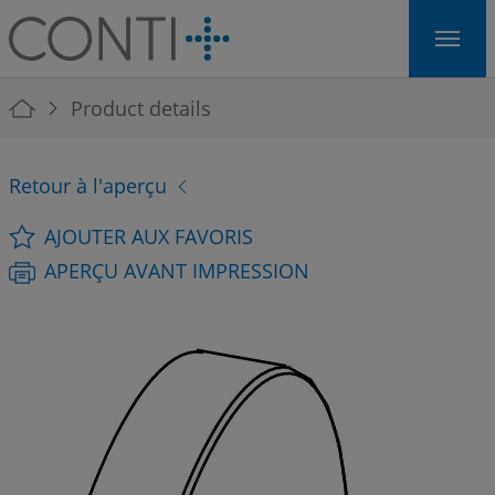
Skip to main navigation
Skip to main content
Skip to page footer
You are here:
Product details
Retour à l'aperçu
AJOUTER AUX FAVORIS
APERÇU AVANT IMPRESSION