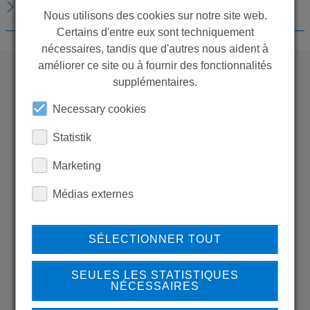
TÉLÉCHARGEMENTS
Nous utilisons des cookies sur notre site web.
Certains d'entre eux sont techniquement
nécessaires, tandis que d'autres nous aident à
améliorer ce site ou à fournir des fonctionnalités
supplémentaires.
WANT TO SEE
Necessary cookies
MORE PRODUCTS?
Statistik
Marketing
Médias externes
Back to overview
SÉLECTIONNER TOUT
SEULES LES STATISTIQUES
LEARN MORE ABOUT
NÉCESSAIRES
OUR REFERENCES