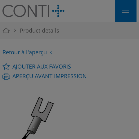
Skip to main navigation
Skip to main content
Skip to page footer
You are here:
Product details
Retour à l'aperçu
AJOUTER AUX FAVORIS
APERÇU AVANT IMPRESSION