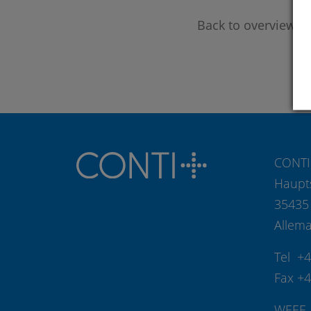
Back to overview
CONTI
Haupt
35435
Allem
Tel +
Fax +
WEEE-