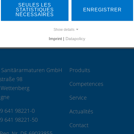
SEULES LES
STATISTIQUES
ENREGISTRER
REFERENCES
NÉCESSAIRES
Show details
Imprint |
Datapolicy
 Sanitärarmaturen GmbH
Produits
straße 98
Competences
 Wettenberg
agne
Service
49 641 98221-0
Actualités
49 641 98221-50
Contact
Reg.-Nr. DE 69033855