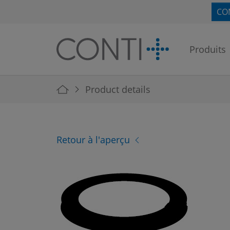
Skip to main navigation
Skip to main content
Skip to page footer
CO
Produits
You are here:
Product details
Retour à l'aperçu