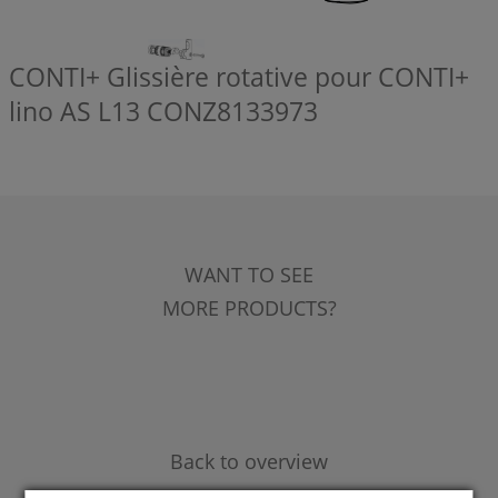
CONTI+ Glissière rotative pour CONTI+
lino AS L13
CONZ8133973
WANT TO SEE
MORE PRODUCTS?
Back to overview