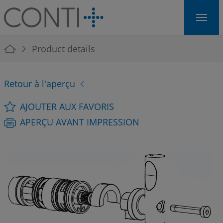
Skip to main navigation
Skip to main content
Skip to page footer
You are here:
Product details
Retour à l'aperçu
AJOUTER AUX FAVORIS
APERÇU AVANT IMPRESSION