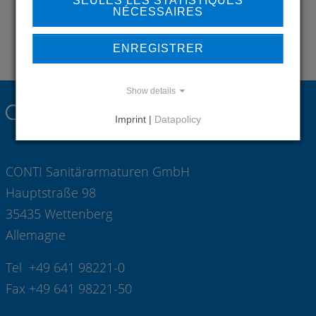
SEULES LES STATISTIQUES
NÉCESSAIRES
Contact
ENREGISTRER
Show details
Imprint |
Datapolicy
CONTI Sanitärarmaturen GmbH
Hauptstraße 98
35435 Wettenberg
Allemagne
Tel +49 641 98221-0
Fax +49 641 98221-50