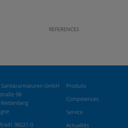
REFERENCES
 Sanitärarmaturen GmbH
Produits
straße 98
Competences
 Wettenberg
agne
Service
49 641 98221-0
Actualités