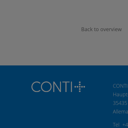
Back to overview
CONTI
Haupt
35435
Allem
Tel +