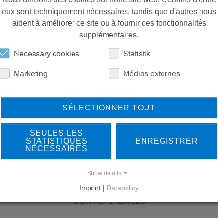
eux sont techniquement nécessaires, tandis que d'autres nous
aident à améliorer ce site ou à fournir des fonctionnalités
supplémentaires.
Necessary cookies
Statistik
Marketing
Médias externes
SÉLECTIONNER TOUT
SEULES LES
STATISTIQUES
ENREGISTRER
NÉCESSAIRES
Show details
LEARN MORE ABOUT
DO
Imprint |
Datapolicy
OUR REFERENCES