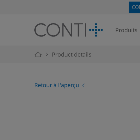
Skip to main navigation
Skip to main content
Skip to page footer
CO
Produits
You are here:
Product details
Retour à l'aperçu