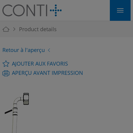
Skip to main navigation
Skip to main content
Skip to page footer
You are here:
Product details
Retour à l'aperçu
AJOUTER AUX FAVORIS
APERÇU AVANT IMPRESSION