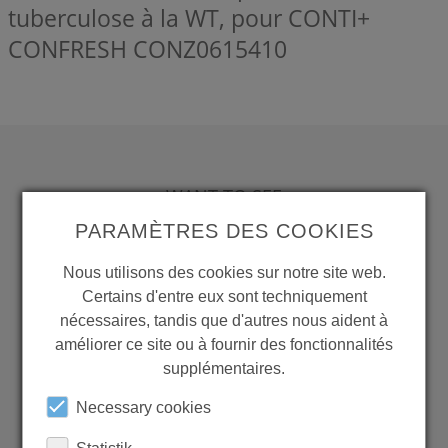
tuberculose à la WT, pour CONTI+
CONFRESH
CONZ0615410
WANT TO SEE
MORE PRODUCTS?
PARAMÈTRES DES COOKIES
Nous utilisons des cookies sur notre site web.
Certains d'entre eux sont techniquement
nécessaires, tandis que d'autres nous aident à
améliorer ce site ou à fournir des fonctionnalités
Back to overview
supplémentaires.
Necessary cookies