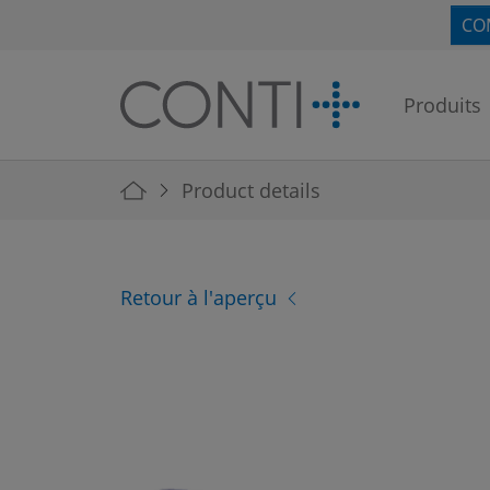
Skip to main navigation
Skip to main content
Skip to page footer
CO
Produits
You are here:
Product details
Retour à l'aperçu