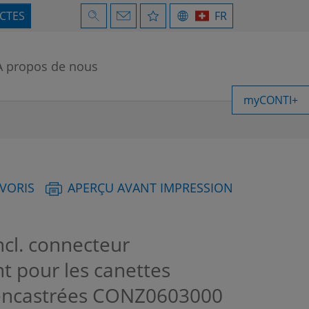
ECTES
FR
À propos de nous
myCONTI+
AVORIS
APERÇU AVANT IMPRESSION
cl. connecteur
t pour les canettes
encastrées
CONZ0603000