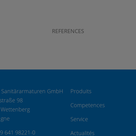
REFERENCES
 Sanitärarmaturen GmbH
Produits
straße 98
Competences
 Wettenberg
agne
Service
49 641 98221-0
Actualités