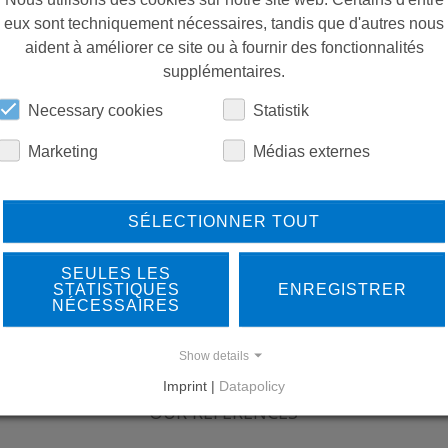
eux sont techniquement nécessaires, tandis que d'autres nous
aident à améliorer ce site ou à fournir des fonctionnalités
supplémentaires.
Necessary cookies
Statistik
Marketing
Médias externes
SÉLECTIONNER TOUT
SEULES LES
STATISTIQUES
ENREGISTRER
NÉCESSAIRES
Show details
LEARN MORE ABOUT
DO
Imprint |
Datapolicy
OUR REFERENCES