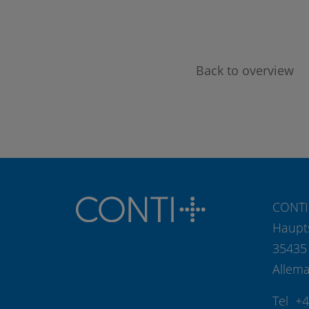
Back to overview
CONTI
Haupt
35435
Allem
Tel +