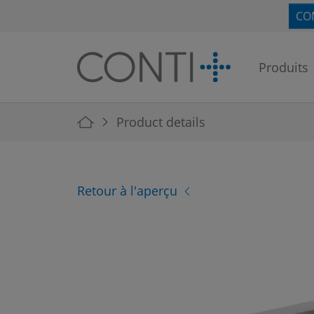
Skip to main navigation
Skip to main content
Skip to page footer
CO
Produits
You are here:
Product details
Retour à l'aperçu