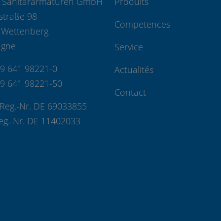
 Sanitärarmaturen GmbH
Produits
straße 98
Competences
 Wettenberg
agne
Service
49 641 98221-0
Actualités
49 641 98221-50
Contact
Reg.-Nr. DE 69033855
eg.-Nr. DE 11402033