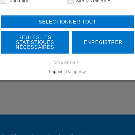
Marketing
Médias externes
SÉLECTIONNER TOUT
LEARN MORE ABOUT
DO
OUR REFERENCES
SEULES LES
STATISTIQUES
ENREGISTRER
NÉCESSAIRES
Show details
Imprint |
Datapolicy
REFERENCES