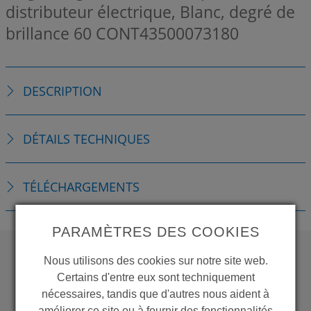
distributeur électrique, Blanc, degré de
brillance 60
CONT43500073180
DESCRIPTION
DÉTAILS TECHNIQUES
TÉLÉCHARGEMENTS
PARAMÈTRES DES COOKIES
Nous utilisons des cookies sur notre site web.
Certains d'entre eux sont techniquement
WANT TO SEE
nécessaires, tandis que d'autres nous aident à
MORE PRODUCTS?
améliorer ce site ou à fournir des fonctionnalités