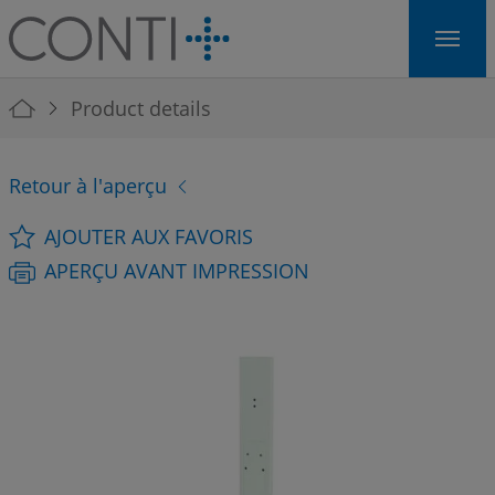
Skip to main navigation
Skip to main content
Skip to page footer
You are here:
Product details
Retour à l'aperçu
AJOUTER AUX FAVORIS
APERÇU AVANT IMPRESSION