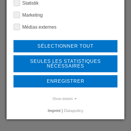
Statistik
LEARN MORE ABOUT
Marketing
OUR REFERENCES
Médias externes
SÉLECTIONNER TOUT
REFERENCES
SEULES LES STATISTIQUES
NÉCESSAIRES
ENREGISTRER
DO YOU HAVE QUESTIONS?
CONTACT US
Show details
Imprint |
Datapolicy