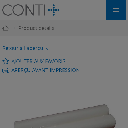
Skip to main navigation
Skip to main content
Skip to page footer
You are here:
Product details
Retour à l'aperçu
AJOUTER AUX FAVORIS
APERÇU AVANT IMPRESSION