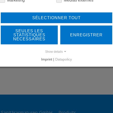
SÉLECTIONNER TOUT
LEARN MORE ABOUT
DO
OUR REFERENCES
SEULES LES
STATISTIQUES
ENREGISTRER
NÉCESSAIRES
Show details
Imprint |
Datapolicy
REFERENCES
 Sanitärarmaturen GmbH
Produits