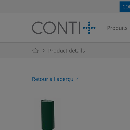
Skip to main navigation
Skip to main content
Skip to page footer
CO
Produits
You are here:
Product details
Retour à l'aperçu