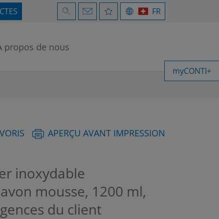
ECTES
FR
À propos de nous
myCONTI+
AVORIS
APERÇU AVANT IMPRESSION
er inoxydable
Savon mousse, 1200 ml,
igences du client