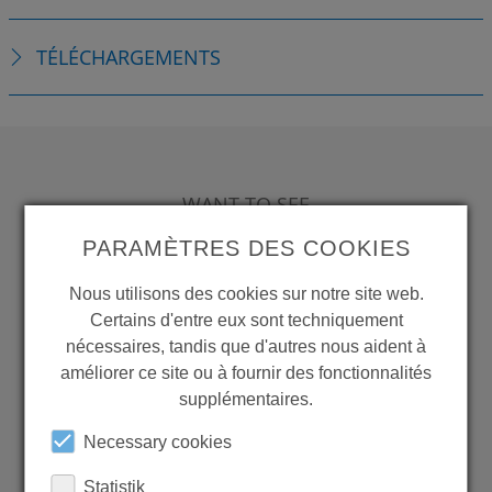
TÉLÉCHARGEMENTS
WANT TO SEE
MORE PRODUCTS?
PARAMÈTRES DES COOKIES
Nous utilisons des cookies sur notre site web.
Certains d'entre eux sont techniquement
nécessaires, tandis que d'autres nous aident à
améliorer ce site ou à fournir des fonctionnalités
Back to overview
supplémentaires.
Necessary cookies
Statistik
LEARN MORE ABOUT