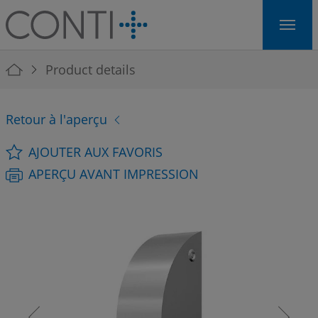
Skip to main navigation
Skip to main content
Skip to page footer
You are here:
Product details
Retour à l'aperçu
AJOUTER AUX FAVORIS
APERÇU AVANT IMPRESSION