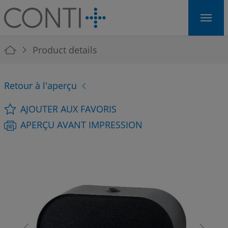
Skip to main navigation
Skip to main content
Skip to page footer
You are here:
Product details
Retour à l'aperçu
AJOUTER AUX FAVORIS
APERÇU AVANT IMPRESSION