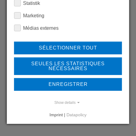
Statistik
LEARN MORE ABOUT
Marketing
OUR REFERENCES
Médias externes
SÉLECTIONNER TOUT
REFERENCES
SEULES LES STATISTIQUES
NÉCESSAIRES
ENREGISTRER
DO YOU HAVE QUESTIONS?
CONTACT US
Show details
Imprint |
Datapolicy