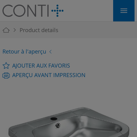
Skip to main navigation
Skip to main content
Skip to page footer
You are here:
Product details
Retour à l'aperçu
AJOUTER AUX FAVORIS
APERÇU AVANT IMPRESSION