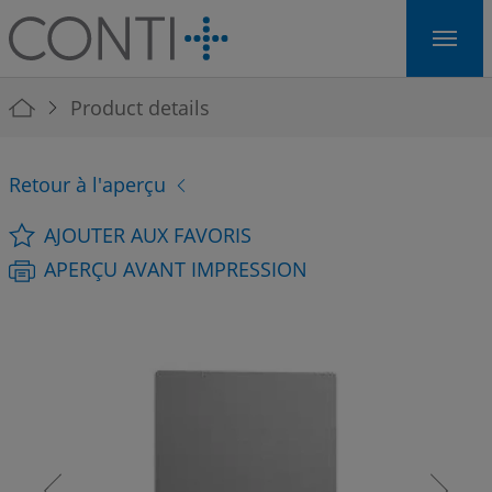
Skip to main navigation
Skip to main content
Skip to page footer
You are here:
Product details
Retour à l'aperçu
AJOUTER AUX FAVORIS
APERÇU AVANT IMPRESSION