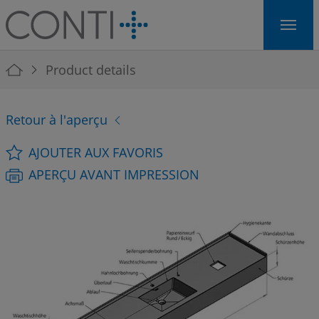
Skip to main navigation
Skip to main content
Skip to page footer
You are here:
Product details
Retour à l'aperçu
AJOUTER AUX FAVORIS
APERÇU AVANT IMPRESSION