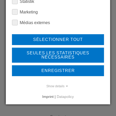
Statistik
LEARN MORE ABOUT
Marketing
OUR REFERENCES
Médias externes
SÉLECTIONNER TOUT
REFERENCES
SEULES LES STATISTIQUES
NÉCESSAIRES
ENREGISTRER
DO YOU HAVE QUESTIONS?
CONTACT US
Show details
Imprint |
Datapolicy