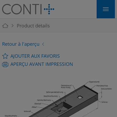
Skip to main navigation
Skip to main content
Skip to page footer
You are here:
Product details
Retour à l'aperçu
AJOUTER AUX FAVORIS
APERÇU AVANT IMPRESSION