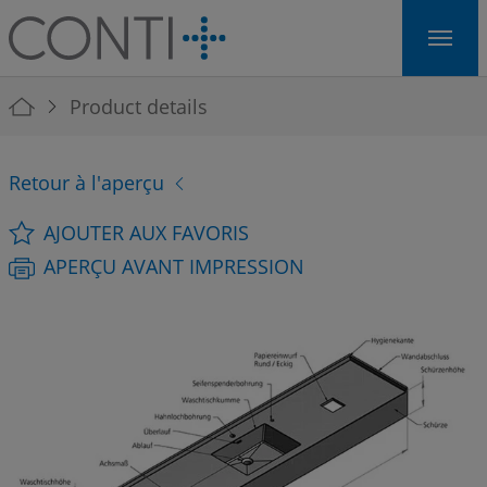
Skip to main navigation
Skip to main content
Skip to page footer
You are here:
Product details
Retour à l'aperçu
AJOUTER AUX FAVORIS
APERÇU AVANT IMPRESSION