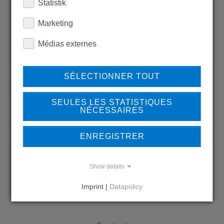
Statistik
LEARN MORE ABOUT
Marketing
OUR REFERENCES
Médias externes
SÉLECTIONNER TOUT
REFERENCES
SEULES LES STATISTIQUES
NÉCESSAIRES
ENREGISTRER
DO YOU HAVE QUESTIONS?
CONTACT US
Show details
Imprint |
Datapolicy