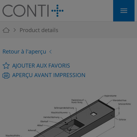
Skip to main navigation
Skip to main content
Skip to page footer
You are here:
Product details
Retour à l'aperçu
AJOUTER AUX FAVORIS
APERÇU AVANT IMPRESSION