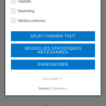
Statistik
LEARN MORE ABOUT
Marketing
OUR REFERENCES
Médias externes
SÉLECTIONNER TOUT
REFERENCES
SEULES LES STATISTIQUES
NÉCESSAIRES
ENREGISTRER
DO YOU HAVE QUESTIONS?
CONTACT US
Show details
Imprint |
Datapolicy