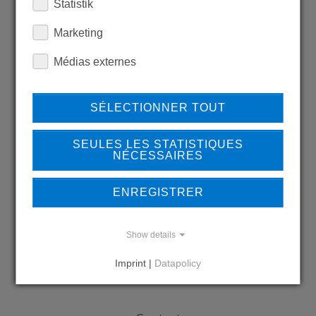
Statistik
LEARN MORE ABOUT
Marketing
OUR REFERENCES
Médias externes
SÉLECTIONNER TOUT
REFERENCES
SEULES LES STATISTIQUES
NÉCESSAIRES
ENREGISTRER
DO YOU HAVE QUESTIONS?
CONTACT US
Show details
Imprint |
Datapolicy