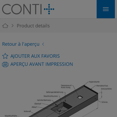
Skip to main navigation
Skip to main content
Skip to page footer
You are here:
Product details
Retour à l'aperçu
AJOUTER AUX FAVORIS
APERÇU AVANT IMPRESSION