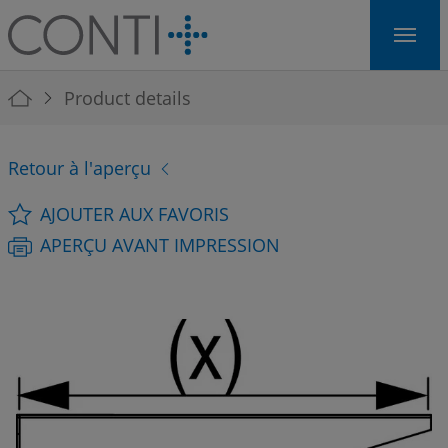
Skip to main navigation
Skip to main content
Skip to page footer
You are here:
Product details
Retour à l'aperçu
AJOUTER AUX FAVORIS
APERÇU AVANT IMPRESSION