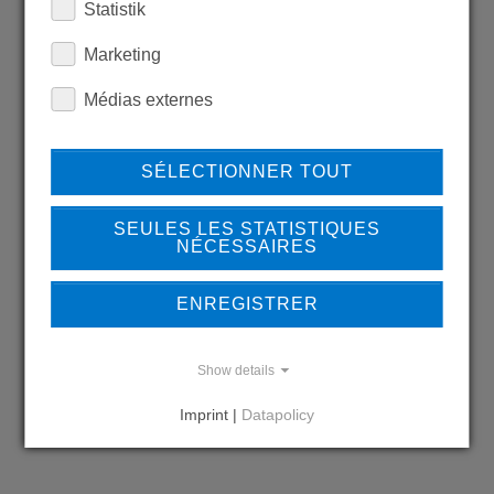
Statistik
LEARN MORE ABOUT
Marketing
OUR REFERENCES
Médias externes
SÉLECTIONNER TOUT
REFERENCES
SEULES LES STATISTIQUES
NÉCESSAIRES
ENREGISTRER
DO YOU HAVE QUESTIONS?
CONTACT US
Show details
Imprint |
Datapolicy