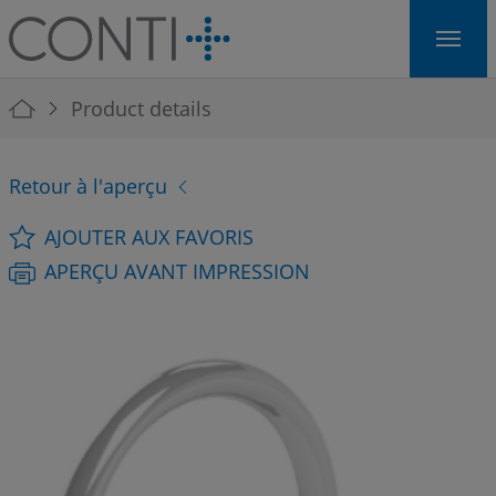
Skip to main navigation
Skip to main content
Skip to page footer
You are here:
Product details
Retour à l'aperçu
AJOUTER AUX FAVORIS
APERÇU AVANT IMPRESSION