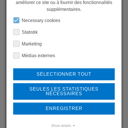
MORE PRODUCTS?
améliorer ce site ou à fournir des fonctionnalités
supplémentaires.
Necessary cookies
Statistik
Back to overview
Marketing
Médias externes
LEARN MORE ABOUT
SÉLECTIONNER TOUT
OUR REFERENCES
SEULES LES STATISTIQUES
NÉCESSAIRES
ENREGISTRER
REFERENCES
Show details