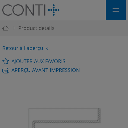
Skip to main navigation
Skip to main content
Skip to page footer
You are here:
Product details
Retour à l'aperçu
AJOUTER AUX FAVORIS
APERÇU AVANT IMPRESSION