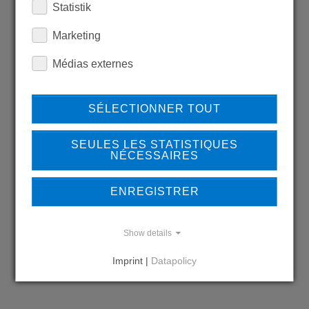
Statistik
LEARN MORE ABOUT
Marketing
OUR REFERENCES
Médias externes
SÉLECTIONNER TOUT
REFERENCES
SEULES LES STATISTIQUES
NÉCESSAIRES
ENREGISTRER
DO YOU HAVE QUESTIONS?
CONTACT US
Show details
Imprint |
Datapolicy