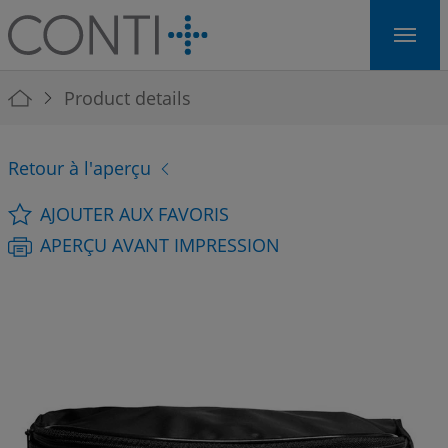
Skip to main navigation
Skip to main content
Skip to page footer
You are here:
Product details
Retour à l'aperçu
AJOUTER AUX FAVORIS
APERÇU AVANT IMPRESSION