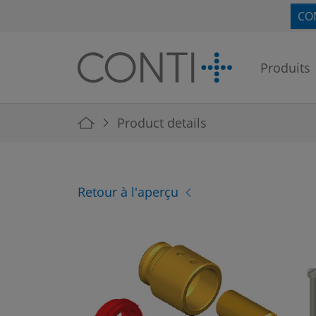
Skip to main navigation
Skip to main content
Skip to page footer
CO
Produits
You are here:
Product details
Retour à l'aperçu