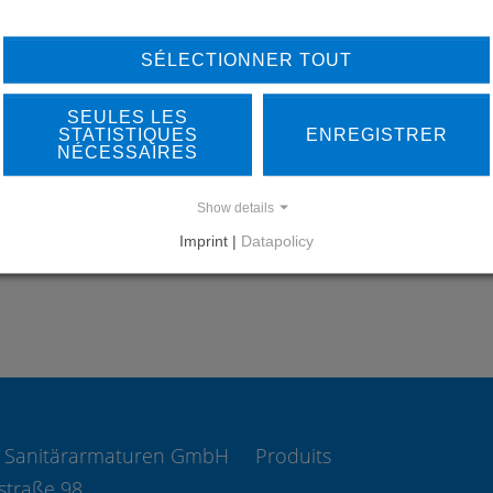
LEARN MORE ABOUT
DO
SÉLECTIONNER TOUT
OUR REFERENCES
SEULES LES
STATISTIQUES
ENREGISTRER
NÉCESSAIRES
Show details
REFERENCES
Imprint |
Datapolicy
 Sanitärarmaturen GmbH
Produits
straße 98