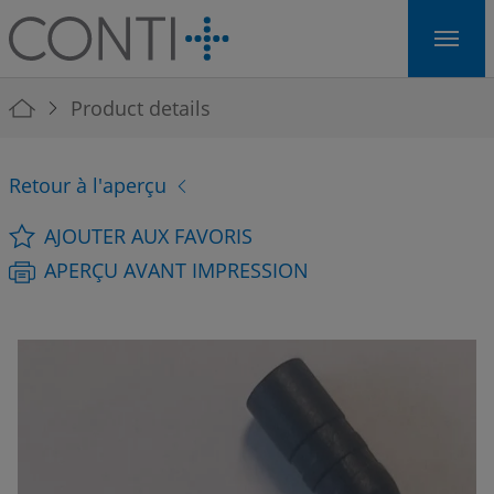
Skip to main navigation
Skip to main content
Skip to page footer
You are here:
Product details
Retour à l'aperçu
AJOUTER AUX FAVORIS
APERÇU AVANT IMPRESSION