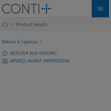
Skip to main navigation
Skip to main content
Skip to page footer
You are here:
Product details
Retour à l'aperçu
AJOUTER AUX FAVORIS
APERÇU AVANT IMPRESSION