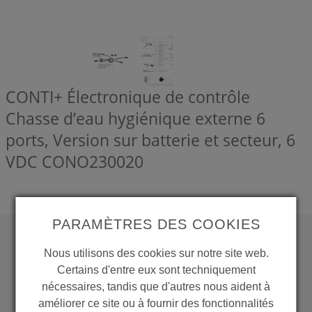
CONTI+ Électronique de contrôle
Chasse d’eau hygiénique externe 6
ports, Version sur batterie et secteur, 6
VDC
CONO230020
PARAMÈTRES DES COOKIES
Nous utilisons des cookies sur notre site web.
WANT TO SEE
Certains d'entre eux sont techniquement
MORE PRODUCTS?
nécessaires, tandis que d'autres nous aident à
améliorer ce site ou à fournir des fonctionnalités