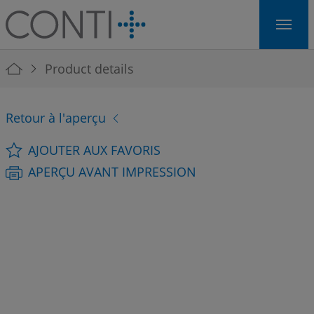
Skip to main navigation
Skip to main content
Skip to page footer
You are here:
Product details
Retour à l'aperçu
AJOUTER AUX FAVORIS
APERÇU AVANT IMPRESSION