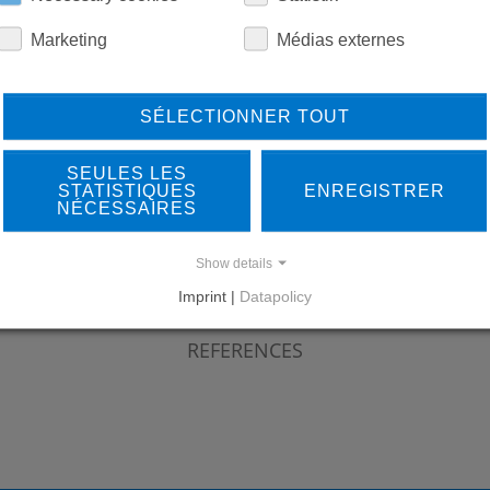
Marketing
Médias externes
SÉLECTIONNER TOUT
LEARN MORE ABOUT
DO
SEULES LES
STATISTIQUES
ENREGISTRER
OUR REFERENCES
NÉCESSAIRES
Show details
Imprint |
Datapolicy
REFERENCES