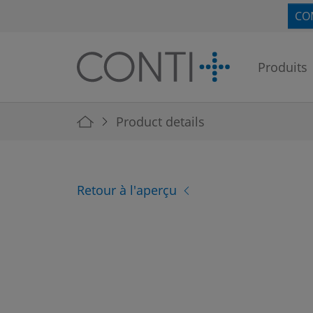
Skip to main navigation
Skip to main content
Skip to page footer
CO
Produits
You are here:
Product details
Retour à l'aperçu