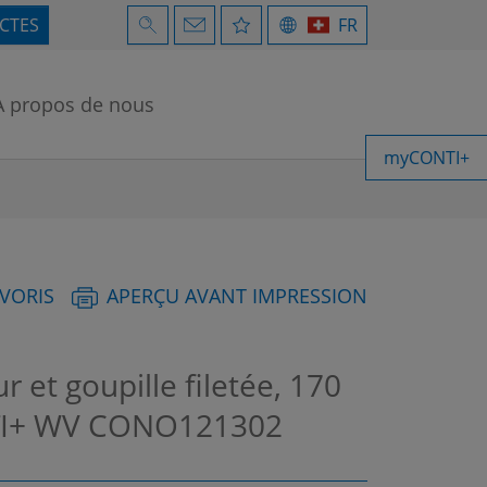
ECTES
FR
À propos de nous
myCONTI+
AVORIS
APERÇU AVANT IMPRESSION
r et goupille filetée, 170
TI+ WV
CONO121302