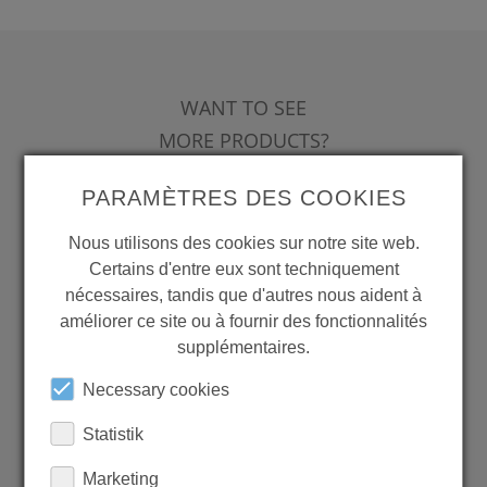
WANT TO SEE
MORE PRODUCTS?
PARAMÈTRES DES COOKIES
Nous utilisons des cookies sur notre site web.
Certains d'entre eux sont techniquement
Back to overview
nécessaires, tandis que d'autres nous aident à
améliorer ce site ou à fournir des fonctionnalités
supplémentaires.
LEARN MORE ABOUT
Necessary cookies
OUR REFERENCES
Statistik
Marketing