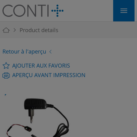
Skip to main navigation
Skip to main content
Skip to page footer
You are here:
Product details
Retour à l'aperçu
AJOUTER AUX FAVORIS
APERÇU AVANT IMPRESSION