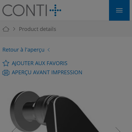
Skip to main navigation
Skip to main content
Skip to page footer
You are here:
Product details
Retour à l'aperçu
AJOUTER AUX FAVORIS
APERÇU AVANT IMPRESSION