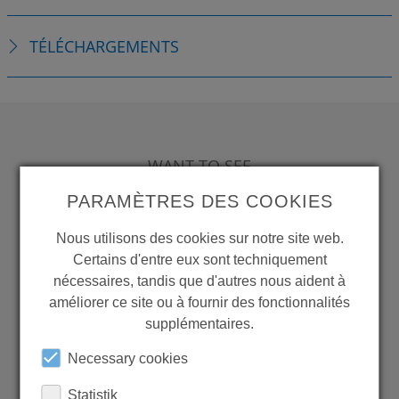
TÉLÉCHARGEMENTS
WANT TO SEE
MORE PRODUCTS?
PARAMÈTRES DES COOKIES
Nous utilisons des cookies sur notre site web.
Certains d'entre eux sont techniquement
nécessaires, tandis que d'autres nous aident à
améliorer ce site ou à fournir des fonctionnalités
Back to overview
supplémentaires.
Necessary cookies
Statistik
LEARN MORE ABOUT