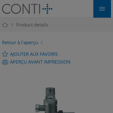
Skip to main navigation
Skip to main content
Skip to page footer
You are here:
Product details
Retour à l'aperçu
AJOUTER AUX FAVORIS
APERÇU AVANT IMPRESSION