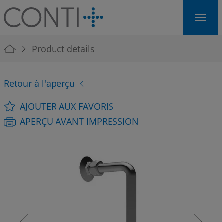
Skip to main navigation
Skip to main content
Skip to page footer
You are here:
Product details
Retour à l'aperçu
AJOUTER AUX FAVORIS
APERÇU AVANT IMPRESSION