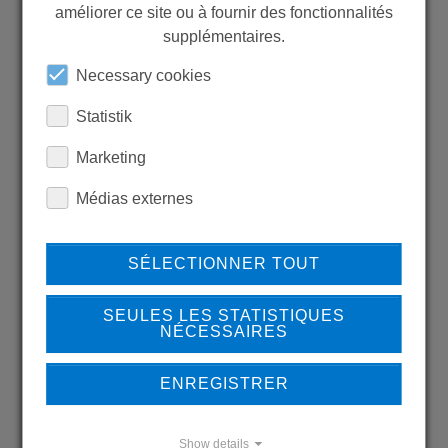
MORE PRODUCTS?
améliorer ce site ou à fournir des fonctionnalités
supplémentaires.
Necessary cookies
Statistik
Back to overview
Marketing
Médias externes
LEARN MORE ABOUT
SÉLECTIONNER TOUT
OUR REFERENCES
SEULES LES STATISTIQUES
NÉCESSAIRES
ENREGISTRER
REFERENCES
Show details