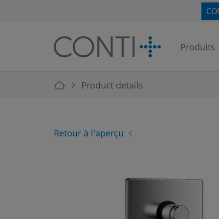
Skip to main navigation
Skip to main content
Skip to page footer
CO
Produits
You are here:
Product details
Retour à l'aperçu