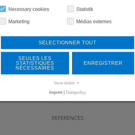
TÉLÉCHARGEMENTS
Necessary cookies
Statistik
Marketing
Médias externes
SÉLECTIONNER TOUT
SEULES LES
STATISTIQUES
ENREGISTRER
LEARN MORE ABOUT
DO
NÉCESSAIRES
OUR REFERENCES
Show details
Imprint |
Datapolicy
REFERENCES