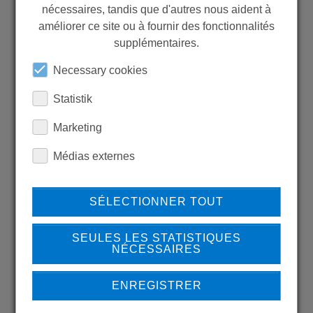
nécessaires, tandis que d'autres nous aident à
WANT TO SEE
améliorer ce site ou à fournir des fonctionnalités
MORE PRODUCTS?
supplémentaires.
Necessary cookies
Statistik
Marketing
Back to overview
Médias externes
SÉLECTIONNER TOUT
LEARN MORE ABOUT
OUR REFERENCES
SEULES LES STATISTIQUES
NÉCESSAIRES
ENREGISTRER