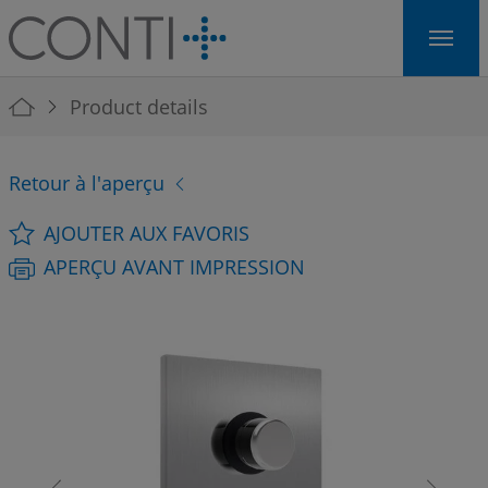
Skip to main navigation
Skip to main content
Skip to page footer
You are here:
Product details
Retour à l'aperçu
AJOUTER AUX FAVORIS
APERÇU AVANT IMPRESSION