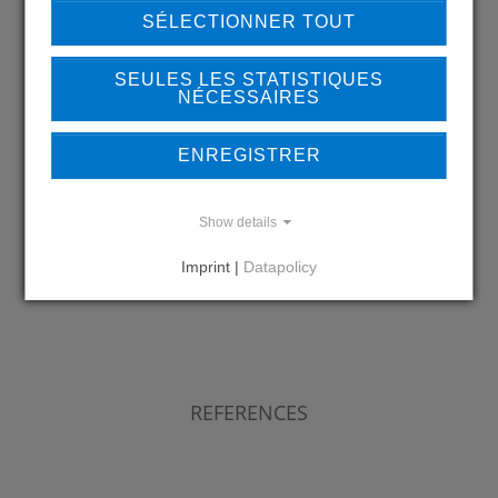
SÉLECTIONNER TOUT
SEULES LES STATISTIQUES
NÉCESSAIRES
Back to overview
ENREGISTRER
LEARN MORE ABOUT
Show details
OUR REFERENCES
Imprint |
Datapolicy
REFERENCES