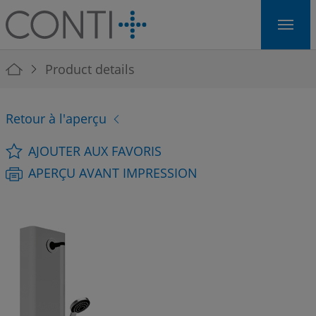
Skip to main navigation
Skip to main content
Skip to page footer
You are here:
Product details
Retour à l'aperçu
AJOUTER AUX FAVORIS
APERÇU AVANT IMPRESSION