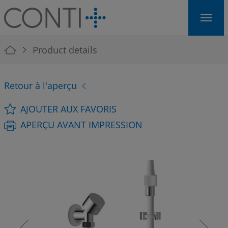
Skip to main navigation
Skip to main content
Skip to page footer
You are here:
Product details
Retour à l'aperçu
AJOUTER AUX FAVORIS
APERÇU AVANT IMPRESSION