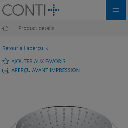
Skip to main navigation
Skip to main content
Skip to page footer
You are here:
Product details
Retour à l'aperçu
AJOUTER AUX FAVORIS
APERÇU AVANT IMPRESSION