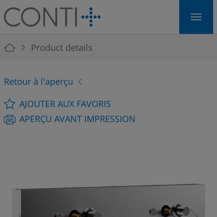
Skip to main navigation
Skip to main content
Skip to page footer
You are here:
Product details
Retour à l'aperçu
AJOUTER AUX FAVORIS
APERÇU AVANT IMPRESSION