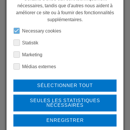
nécessaires, tandis que d'autres nous aident à
WANT TO SEE
améliorer ce site ou à fournir des fonctionnalités
supplémentaires.
MORE PRODUCTS?
Necessary cookies
Statistik
Marketing
Back to overview
Médias externes
SÉLECTIONNER TOUT
LEARN MORE ABOUT
OUR REFERENCES
SEULES LES STATISTIQUES
NÉCESSAIRES
ENREGISTRER