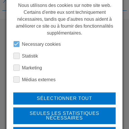
TÉLÉCHARGEMENTS
Nous utilisons des cookies sur notre site web.
Certains d'entre eux sont techniquement
nécessaires, tandis que d'autres nous aident à
améliorer ce site ou à fournir des fonctionnalités
supplémentaires.
WANT TO SEE
Necessary cookies
MORE PRODUCTS?
Statistik
Marketing
Médias externes
Back to overview
SÉLECTIONNER TOUT
SEULES LES STATISTIQUES
LEARN MORE ABOUT
NÉCESSAIRES
OUR REFERENCES