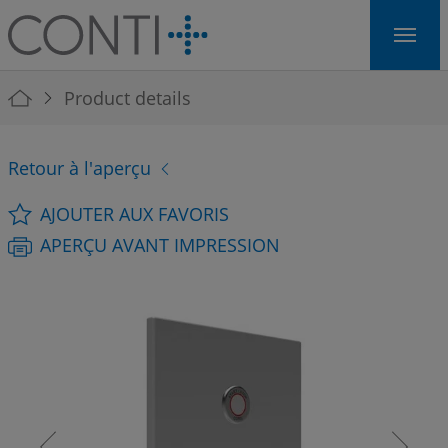
Skip to main navigation
Skip to main content
Skip to page footer
You are here:
Product details
Retour à l'aperçu
AJOUTER AUX FAVORIS
APERÇU AVANT IMPRESSION