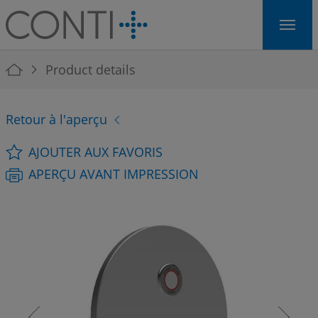
Skip to main navigation
Skip to main content
Skip to page footer
You are here:
Product details
Retour à l'aperçu
AJOUTER AUX FAVORIS
APERÇU AVANT IMPRESSION