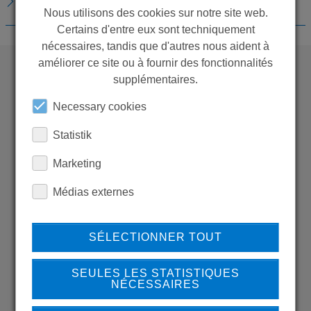
TÉLÉCHARGEMENTS
Nous utilisons des cookies sur notre site web.
Certains d'entre eux sont techniquement
nécessaires, tandis que d'autres nous aident à
améliorer ce site ou à fournir des fonctionnalités
supplémentaires.
WANT TO SEE
Necessary cookies
MORE PRODUCTS?
Statistik
Marketing
Médias externes
Back to overview
SÉLECTIONNER TOUT
SEULES LES STATISTIQUES
LEARN MORE ABOUT
NÉCESSAIRES
OUR REFERENCES