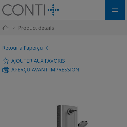
Skip to main navigation
Skip to main content
Skip to page footer
You are here:
Product details
Retour à l'aperçu
AJOUTER AUX FAVORIS
APERÇU AVANT IMPRESSION