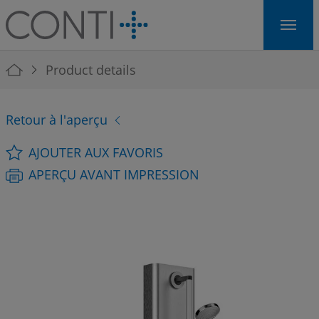
Skip to main navigation
Skip to main content
Skip to page footer
You are here:
Product details
Retour à l'aperçu
AJOUTER AUX FAVORIS
APERÇU AVANT IMPRESSION