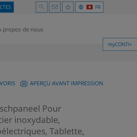
ECTES
FR
À propos de nous
myCONTI+
AVORIS
APERÇU AVANT IMPRESSION
chpaneel Pour
er inoxydable,
électriques, Tablette,