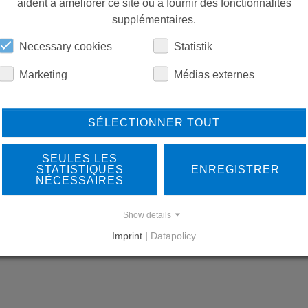
aident à améliorer ce site ou à fournir des fonctionnalités
PIÈCES DE RECHANGE
supplémentaires.
Necessary cookies
Statistik
TÉLÉCHARGEMENTS
Marketing
Médias externes
SÉLECTIONNER TOUT
SEULES LES
STATISTIQUES
ENREGISTRER
NÉCESSAIRES
LEARN MORE ABOUT
DO
Show details
OUR REFERENCES
Imprint |
Datapolicy