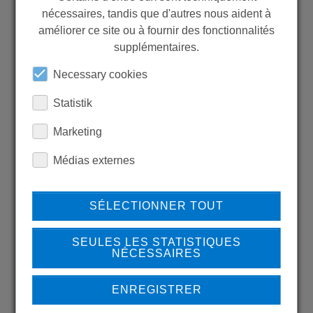
nécessaires, tandis que d'autres nous aident à
WANT TO SEE
améliorer ce site ou à fournir des fonctionnalités
supplémentaires.
MORE PRODUCTS?
Necessary cookies
Statistik
Marketing
Back to overview
Médias externes
SÉLECTIONNER TOUT
LEARN MORE ABOUT
OUR REFERENCES
SEULES LES STATISTIQUES
NÉCESSAIRES
ENREGISTRER