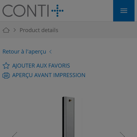
Skip to main navigation
Skip to main content
Skip to page footer
You are here:
Product details
Retour à l'aperçu
AJOUTER AUX FAVORIS
APERÇU AVANT IMPRESSION