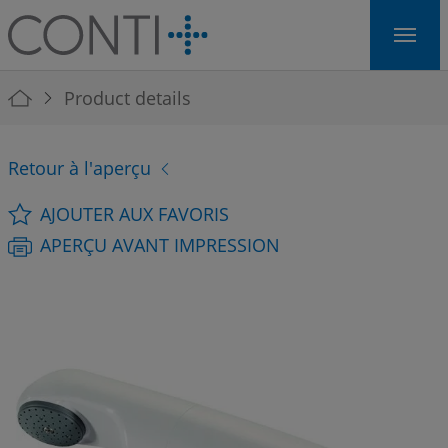
Skip to main navigation
Skip to main content
Skip to page footer
You are here:
Product details
Retour à l'aperçu
AJOUTER AUX FAVORIS
APERÇU AVANT IMPRESSION